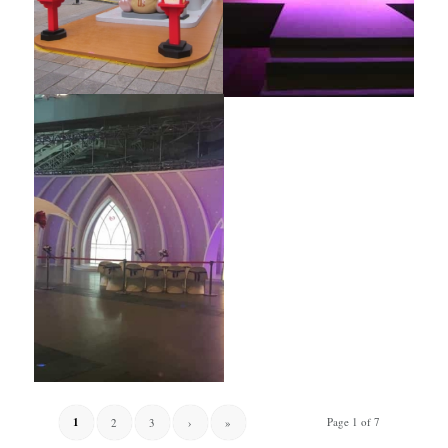
1
Page 1 of 7
2
3
›
»