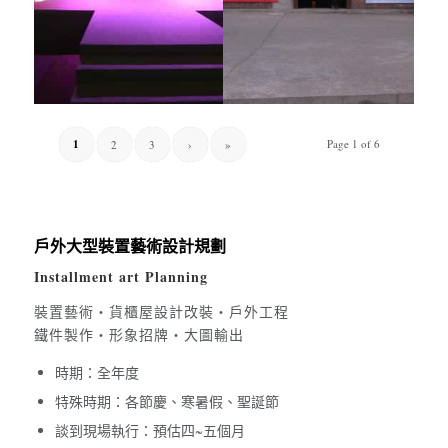
1
Page 1 of 6
2
3
›
»
戶外大型裝置藝術設計規劃
Installment art Planning
裝置藝術・貨櫃屋設計改裝・戶外工程
鐵件製作・形象招牌・大圖輸出
時期：全年度
特殊時期：各節慶、寒暑假、聖誕節
談到現場執行：預估四~五個月