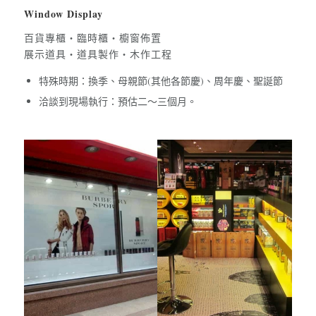
Window Display
百貨專櫃・臨時櫃・櫥窗佈置
展示道具・道具製作・木作工程
特殊時期：換季、母親節(其他各節慶)、周年慶、聖誕節
洽談到現場執行：預估二～三個月。