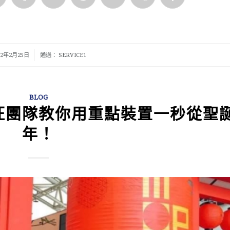
rest
LinkedIn
Tumblr
VK
Reddit
Email
WeChat
Line
/
22年2月25日
通過：
SERVICE1
BLOG
旺團隊教你用重點裝置一秒從聖
年！