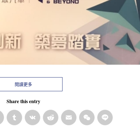
閱讀更多
Share this entry
rest
LinkedIn
Tumblr
VK
Reddit
Email
WeChat
Line