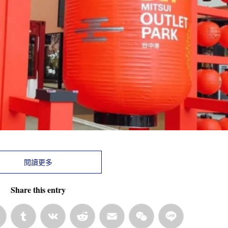
閱讀更多
Share this entry
rest
LinkedIn
Tumblr
VK
Reddit
Email
WeChat
Line