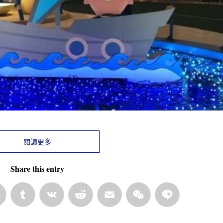
閱讀更多
Share this entry
rest
LinkedIn
Tumblr
VK
Reddit
Email
WeChat
Line