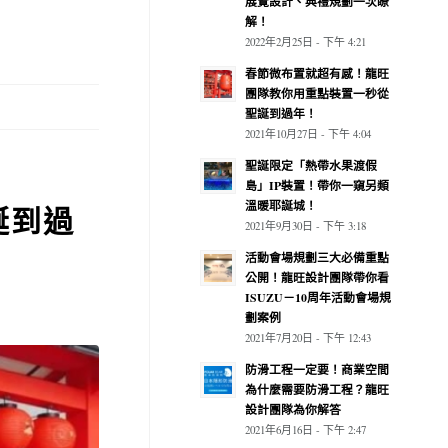
展覽設計、典禮規劃一次瞭
解！
2022年2月25日 - 下午 4:21
春節微布置就超有感！龍旺
團隊教你用重點裝置一秒從
聖誕到過年！
2021年10月27日 - 下午 4:04
聖誕限定「熱帶水果渡假
島」IP裝置！帶你一窺另類
溫暖耶誕城！
誕到過
2021年9月30日 - 下午 3:18
活動會場規劃三大必備重點
公開！龍旺設計團隊帶你看
ISUZU－10周年活動會場規
劃案例
2021年7月20日 - 下午 12:43
防滑工程一定要！商業空間
為什麼需要防滑工程？龍旺
設計團隊為你解答
2021年6月16日 - 下午 2:47